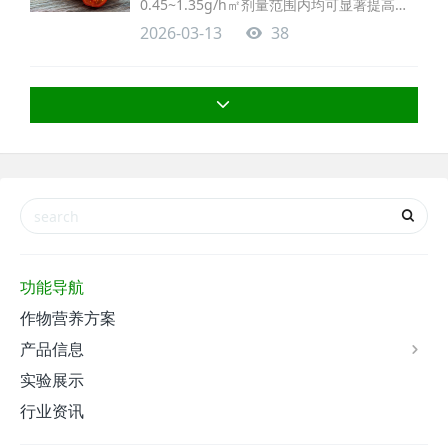
0.45~1.35g/h㎡剂量范围内均可显著提高番
茄单果重、坐果数及果实膨大速率，进而增
2026-03-13
38
加番茄产量，施用量为1.35g/h㎡时番茄产量
最高。试验药剂对番茄VC含量、可溶性糖含
量、可溶性固溶物含量及糖酸比等品质无不
良影响，可以在大棚番茄上施用。
功能导航
作物营养方案
产品信息
实验展示
行业资讯